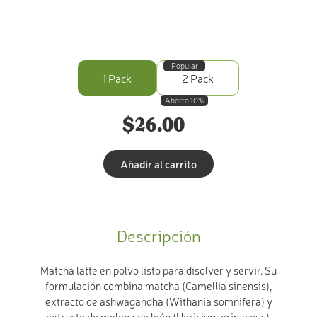
Popular
1 Pack
2 Pack
Ahorro 10%
$
26.00
Añadir al carrito
Descripción
Matcha latte en polvo listo para disolver y servir. Su
formulación combina matcha (Camellia sinensis),
extracto de ashwagandha (Withania somnifera) y
extracto de melena de león (Hericium erinaceus),